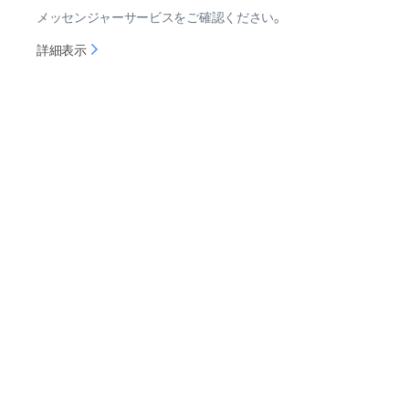
ー
メッセンジャーサービスをご確認ください。
メ
詳細表示
ッ
セ
ン
ジ
ャ
ー