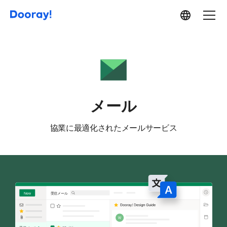
サ
ー
ビ
ス
メール
協業に最適化されたメールサービス
受信メール
New